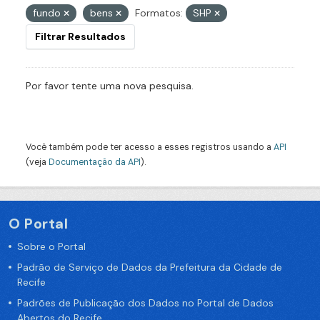
fundo
bens
Formatos:
SHP
Filtrar Resultados
Por favor tente uma nova pesquisa.
Você também pode ter acesso a esses registros usando a
API
(veja
Documentação da API
).
O Portal
Sobre o Portal
Padrão de Serviço de Dados da Prefeitura da Cidade de
Recife
Padrões de Publicação dos Dados no Portal de Dados
Abertos do Recife