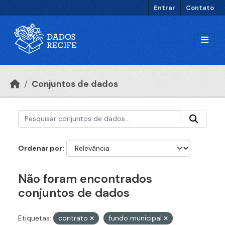
Ir para o conteúdo principal
Entrar
Contato
Conjuntos de dados
Ordenar por
Não foram encontrados
conjuntos de dados
Etiquetas:
contrato
fundo municipal