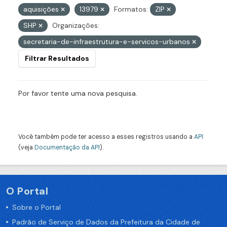
aquisições
13979
Formatos:
ZIP
SHP
Organizações:
secretaria-de-infraestrutura-e-servicos-urbanos
Filtrar Resultados
Por favor tente uma nova pesquisa.
Você também pode ter acesso a esses registros usando a
API
(veja
Documentação da API
).
O Portal
Sobre o Portal
Padrão de Serviço de Dados da Prefeitura da Cidade de