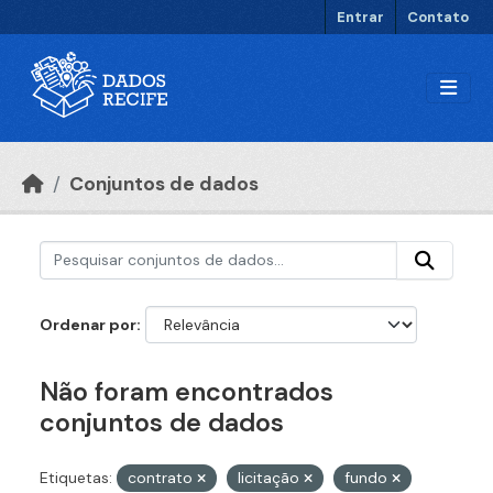
Ir para o conteúdo principal
Entrar
Contato
Conjuntos de dados
Ordenar por
Não foram encontrados
conjuntos de dados
Etiquetas:
contrato
licitação
fundo