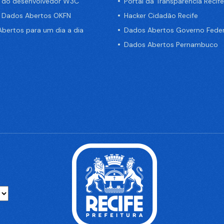
a do desenvolvedor W3C
Portal da Transparência Recife
e Dados Abertos OKFN
Hacker Cidadão Recife
bertos para um dia a dia
Dados Abertos Governo Feder
Dados Abertos Pernambuco