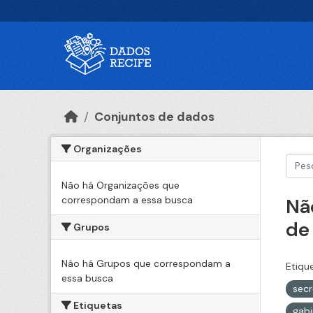
Ir para o conteúdo principal
Conjuntos de dados
Organizações
Não há Organizações que
correspondam a essa busca
Nã
de
Grupos
Não há Grupos que correspondam a
Etiqu
essa busca
sec
Etiquetas
gabi