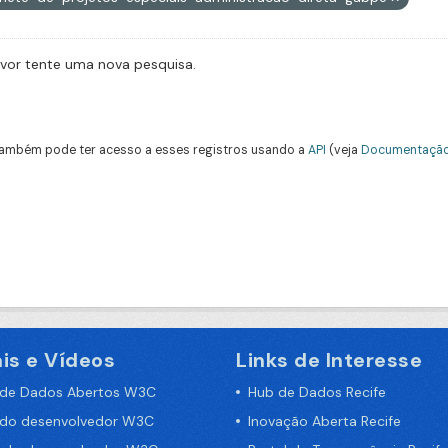
avor tente uma nova pesquisa.
ambém pode ter acesso a esses registros usando a
API
(veja
Documentação
is e Vídeos
Links de Interesse
 de Dados Abertos W3C
Hub de Dados Recife
 do desenvolvedor W3C
Inovação Aberta Recife