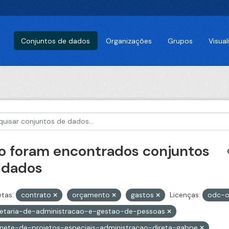
Conjuntos de dados
Organizações
Grupos
Visua
o foram encontrados conjuntos
 dados
etas:
contrato
orçamento
gastos
Licenças:
odc-o
retaria-de-administracao-e-gestao-de-pessoas
nete-de-projetos-especiais-administracao-direta-gabpe