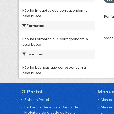
Não há Etiquetas que correspondam a
essa busca
Por f
Formatos
Você t
Não há Formatos que correspondam a
essa busca
Licenças
Não há Licenças que correspondam a
essa busca
O Portal
Manua
Sobre o Portal
Manual
Padrão de Serviço de Dados da
Manual
Prefeitura da Cidade de Recife