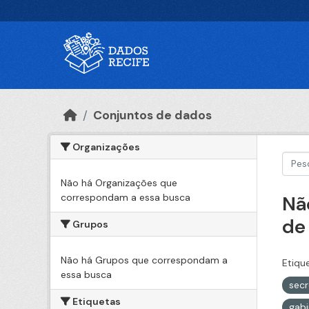
Ir para o conteúdo principal
Conjuntos de dados
Organizações
Não há Organizações que
correspondam a essa busca
Nã
de
Grupos
Não há Grupos que correspondam a
Etiqu
essa busca
sec
Etiquetas
gabi