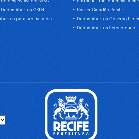
a do desenvolvedor W3C
Portal da Transparência Recife
e Dados Abertos OKFN
Hacker Cidadão Recife
bertos para um dia a dia
Dados Abertos Governo Feder
Dados Abertos Pernambuco