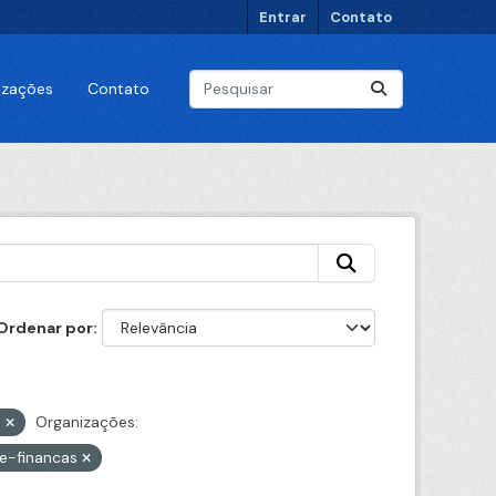
Entrar
Contato
lizações
Contato
Ordenar por
N
Organizações:
de-financas