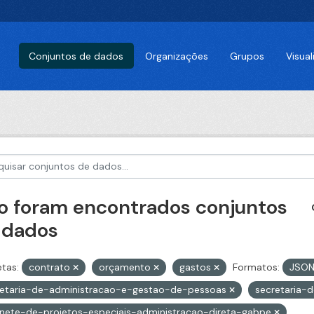
Conjuntos de dados
Organizações
Grupos
Visua
o foram encontrados conjuntos
 dados
etas:
contrato
orçamento
gastos
Formatos:
JSO
retaria-de-administracao-e-gestao-de-pessoas
secretaria-
nete-de-projetos-especiais-administracao-direta-gabpe