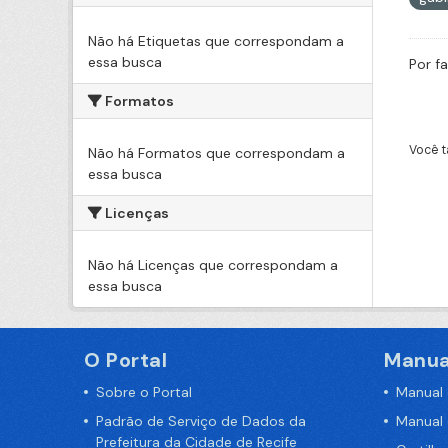
Não há Etiquetas que correspondam a
essa busca
Por f
Formatos
Você t
Não há Formatos que correspondam a
essa busca
Licenças
Não há Licenças que correspondam a
essa busca
O Portal
Manua
Sobre o Portal
Manual
Padrão de Serviço de Dados da
Manual
Prefeitura da Cidade de Recife