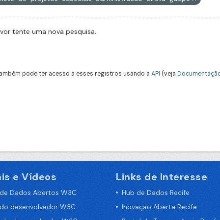
avor tente uma nova pesquisa.
ambém pode ter acesso a esses registros usando a
API
(veja
Documentação
is e Vídeos
Links de Interesse
 de Dados Abertos W3C
Hub de Dados Recife
 do desenvolvedor W3C
Inovação Aberta Recife