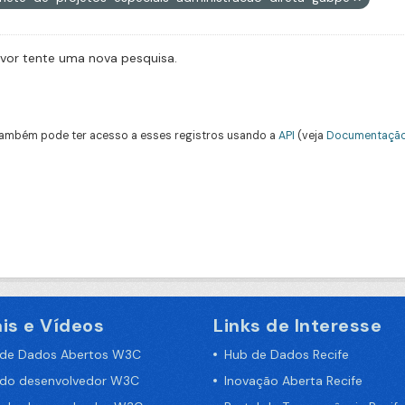
avor tente uma nova pesquisa.
ambém pode ter acesso a esses registros usando a
API
(veja
Documentação
is e Vídeos
Links de Interesse
 de Dados Abertos W3C
Hub de Dados Recife
 do desenvolvedor W3C
Inovação Aberta Recife