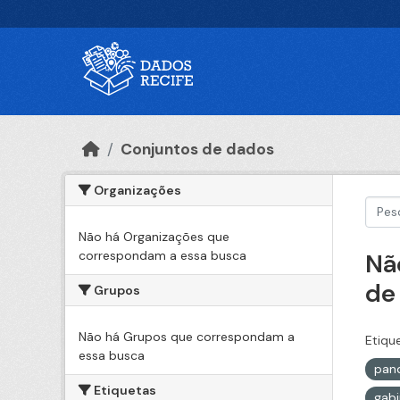
Ir para o conteúdo principal
Conjuntos de dados
Organizações
Não há Organizações que
correspondam a essa busca
Nã
de
Grupos
Não há Grupos que correspondam a
Etiqu
essa busca
pan
Etiquetas
gabi