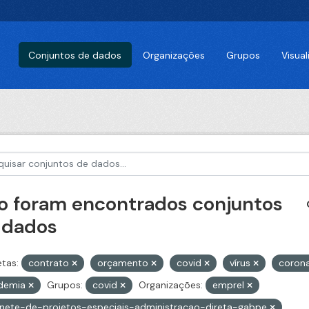
Conjuntos de dados
Organizações
Grupos
Visua
o foram encontrados conjuntos
 dados
etas:
contrato
orçamento
covid
vírus
corona
demia
Grupos:
covid
Organizações:
emprel
nete-de-projetos-especiais-administracao-direta-gabpe