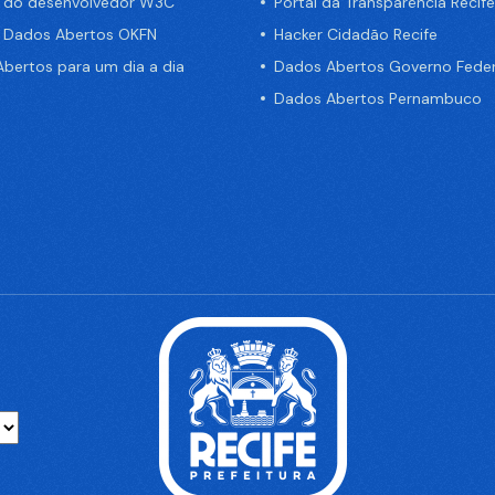
a do desenvolvedor W3C
Portal da Transparência Recife
e Dados Abertos OKFN
Hacker Cidadão Recife
bertos para um dia a dia
Dados Abertos Governo Feder
Dados Abertos Pernambuco