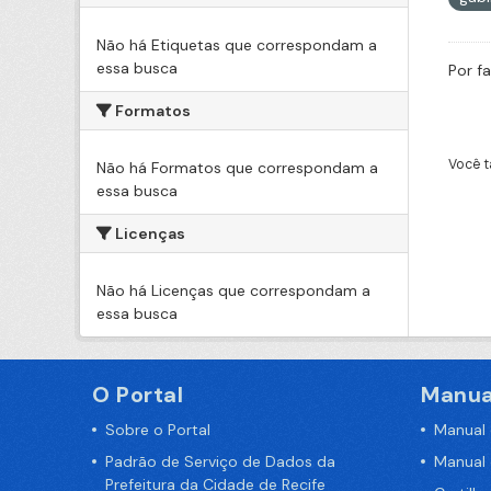
Não há Etiquetas que correspondam a
essa busca
Por f
Formatos
Você t
Não há Formatos que correspondam a
essa busca
Licenças
Não há Licenças que correspondam a
essa busca
O Portal
Manua
Sobre o Portal
Manual
Padrão de Serviço de Dados da
Manual
Prefeitura da Cidade de Recife