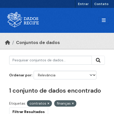
Ir para o conteúdo principal
Entrar
Contato
Conjuntos de dados
Ordenar por
1 conjunto de dados encontrado
Etiquetas:
contratos
finanças
Filtrar Resultados