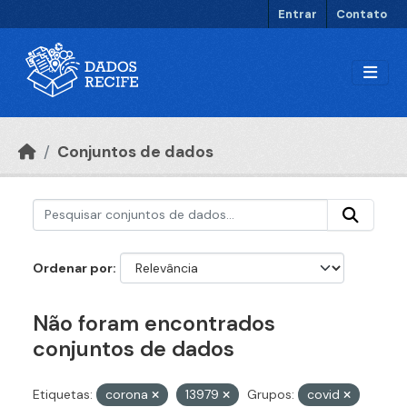
Ir para o conteúdo principal
Entrar
Contato
Conjuntos de dados
Ordenar por
Não foram encontrados
conjuntos de dados
Etiquetas:
corona
13979
Grupos:
covid