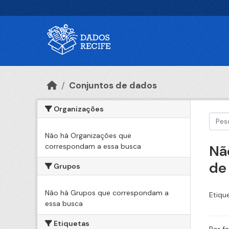
Ir para o conteúdo principal
Conjuntos de dados
Organizações
Não há Organizações que
correspondam a essa busca
Nã
de
Grupos
Não há Grupos que correspondam a
Etiqu
essa busca
Etiquetas