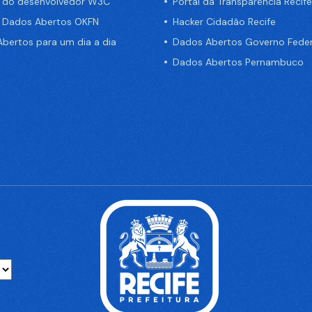
a do desenvolvedor W3C
Portal da Transparência Recife
e Dados Abertos OKFN
Hacker Cidadão Recife
bertos para um dia a dia
Dados Abertos Governo Feder
Dados Abertos Pernambuco