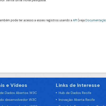
avor tente uma nova pesquisa.
ambém pode ter acesso a esses registros usando a
API
(veja
Documentação
is e Vídeos
Links de Interesse
 de Dados Abertos W3C
Hub de Dados Recife
 do desenvolvedor W3C
Inovação Aberta Recife