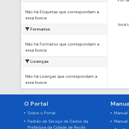
Por f
Não há Etiquetas que correspondam a
essa busca
Você t
Formatos
Não há Formatos que correspondam a
essa busca
Licenças
Não há Licenças que correspondam a
essa busca
O Portal
Manua
Sobre o Portal
Manual
Padrão de Serviço de Dados da
Manual
Prefeitura da Cidade de Recife