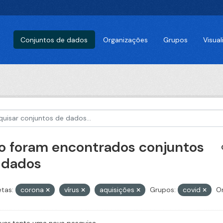
Conjuntos de dados
Organizações
Grupos
Visua
o foram encontrados conjuntos
 dados
etas:
corona
vírus
aquisições
Grupos:
covid
Or