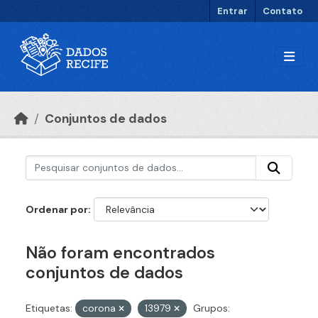
Ir para o conteúdo principal
Entrar
Contato
Conjuntos de dados
Ordenar por
Não foram encontrados
conjuntos de dados
Etiquetas:
corona
13979
Grupos: