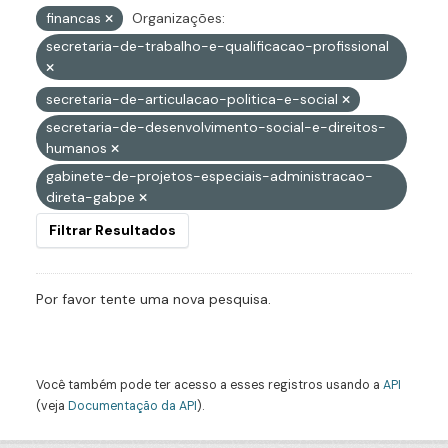
financas
Organizações:
secretaria-de-trabalho-e-qualificacao-profissional
secretaria-de-articulacao-politica-e-social
secretaria-de-desenvolvimento-social-e-direitos-
humanos
gabinete-de-projetos-especiais-administracao-
direta-gabpe
Filtrar Resultados
Por favor tente uma nova pesquisa.
Você também pode ter acesso a esses registros usando a
API
(veja
Documentação da API
).