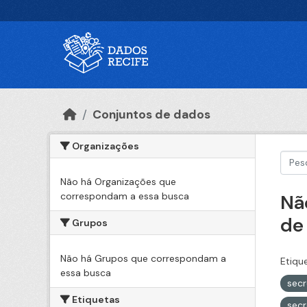
Ir para o conteúdo principal
Conjuntos de dados
Organizações
Não há Organizações que
correspondam a essa busca
Nã
de
Grupos
Não há Grupos que correspondam a
Etiqu
essa busca
secr
Etiquetas
secr