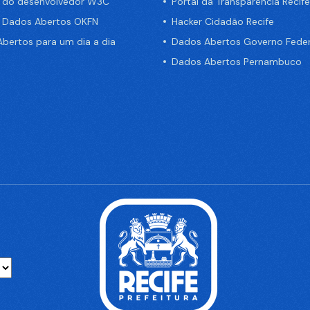
a do desenvolvedor W3C
Portal da Transparência Recife
e Dados Abertos OKFN
Hacker Cidadão Recife
bertos para um dia a dia
Dados Abertos Governo Feder
Dados Abertos Pernambuco