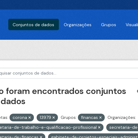
Conjuntos de dados
Organizações
Grupos
Visua
o foram encontrados conjuntos
 dados
etas:
corona
13979
Grupos:
financas
Organizações:
etaria-de-trabalho-e-qualificacao-profissional
secretaria-d
etaria-de-financas
gabinete-de-projetos-especiais-adminis