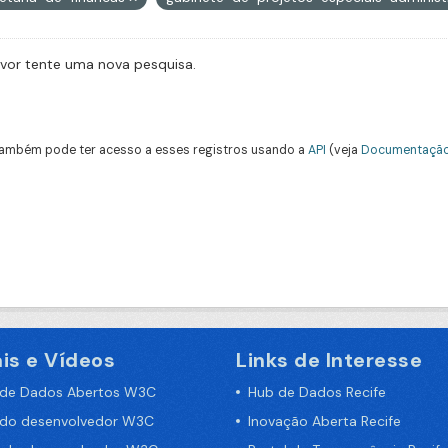
avor tente uma nova pesquisa.
ambém pode ter acesso a esses registros usando a
API
(veja
Documentação
is e Vídeos
Links de Interesse
 de Dados Abertos W3C
Hub de Dados Recife
 do desenvolvedor W3C
Inovação Aberta Recife