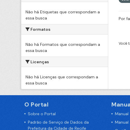
Não há Etiquetas que correspondam a
essa busca
Por f
Formatos
Você t
Não há Formatos que correspondam a
essa busca
Licenças
Não há Licenças que correspondam a
essa busca
O Portal
Manua
Sobre o Portal
Manual
Padrão de Serviço de Dados da
Manual
Prefeitura da Cidade de Recife