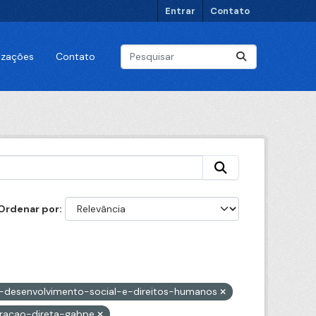
Entrar
Contato
lizações
Contato
Ordenar por
e-desenvolvimento-social-e-direitos-humanos
tracao-direta-gabpe