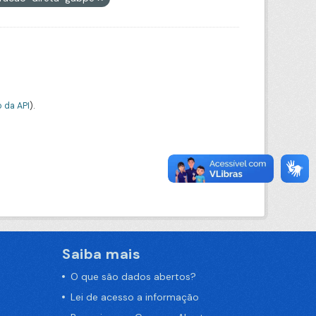
 da API
).
Saiba mais
O que são dados abertos?
Lei de acesso a informação