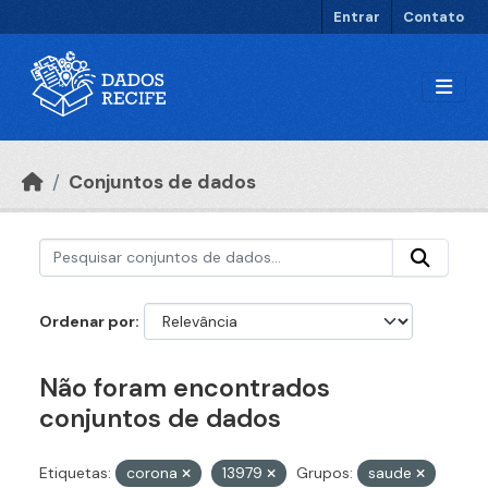
Ir para o conteúdo principal
Entrar
Contato
Conjuntos de dados
Ordenar por
Não foram encontrados
conjuntos de dados
Etiquetas:
corona
13979
Grupos:
saude