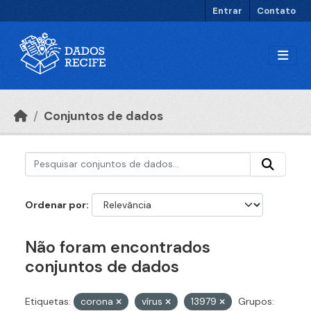
Ir para o conteúdo principal
Entrar
Contato
Conjuntos de dados
Ordenar por
Não foram encontrados
conjuntos de dados
Etiquetas:
corona
vírus
13979
Grupos: