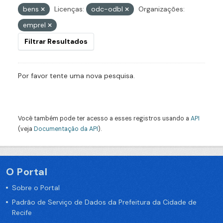
bens
Licenças:
odc-odbl
Organizações:
emprel
Filtrar Resultados
Por favor tente uma nova pesquisa.
Você também pode ter acesso a esses registros usando a
API
(veja
Documentação da API
).
O Portal
Sobre o Portal
Padrão de Serviço de Dados da Prefeitura da Cidade de
Recife