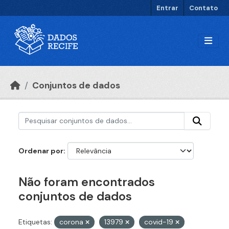
Ir para o conteúdo principal
Entrar
Contato
Conjuntos de dados
Ordenar por
Não foram encontrados
conjuntos de dados
Etiquetas:
corona
13979
covid-19