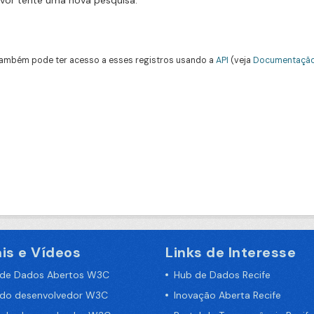
avor tente uma nova pesquisa.
ambém pode ter acesso a esses registros usando a
API
(veja
Documentação
is e Vídeos
Links de Interesse
 de Dados Abertos W3C
Hub de Dados Recife
 do desenvolvedor W3C
Inovação Aberta Recife