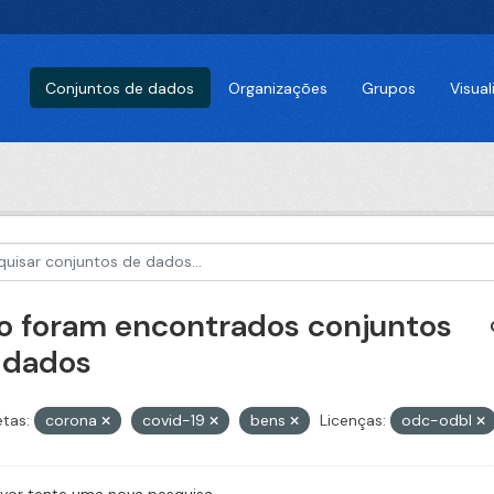
Conjuntos de dados
Organizações
Grupos
Visua
o foram encontrados conjuntos
 dados
etas:
corona
covid-19
bens
Licenças:
odc-odbl