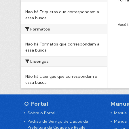
Por f
Não há Etiquetas que correspondam a
essa busca
Você t
Formatos
Não há Formatos que correspondam a
essa busca
Licenças
Não há Licenças que correspondam a
essa busca
O Portal
Manua
Sobre o Portal
Manual
Padrão de Serviço de Dados da
Manual
Prefeitura da Cidade de Recife