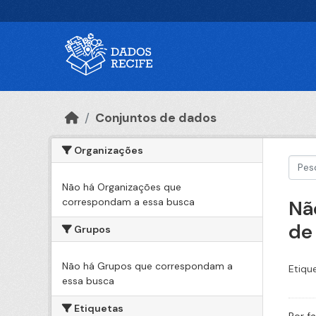
Ir para o conteúdo principal
Conjuntos de dados
Organizações
Não há Organizações que
correspondam a essa busca
Nã
de
Grupos
Não há Grupos que correspondam a
Etiqu
essa busca
Etiquetas