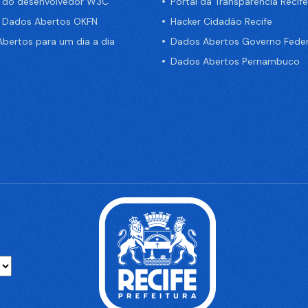
a do desenvolvedor W3C
Portal da Transparência Recife
e Dados Abertos OKFN
Hacker Cidadão Recife
bertos para um dia a dia
Dados Abertos Governo Feder
Dados Abertos Pernambuco