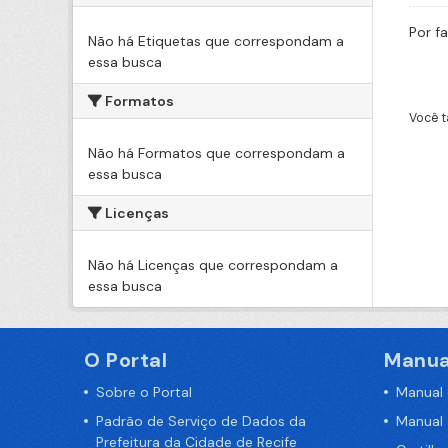
Por f
Não há Etiquetas que correspondam a
essa busca
Formatos
Você t
Não há Formatos que correspondam a
essa busca
Licenças
Não há Licenças que correspondam a
essa busca
O Portal
Manua
Sobre o Portal
Manual
Padrão de Serviço de Dados da
Manual
Prefeitura da Cidade de Recife