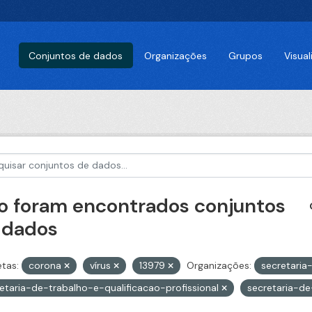
Conjuntos de dados
Organizações
Grupos
Visua
o foram encontrados conjuntos
 dados
etas:
corona
vírus
13979
Organizações:
secretari
etaria-de-trabalho-e-qualificacao-profissional
secretaria-d