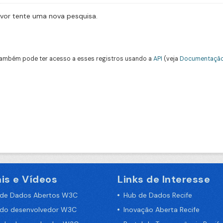
avor tente uma nova pesquisa.
ambém pode ter acesso a esses registros usando a
API
(veja
Documentação
is e Vídeos
Links de Interesse
 de Dados Abertos W3C
Hub de Dados Recife
 do desenvolvedor W3C
Inovação Aberta Recife