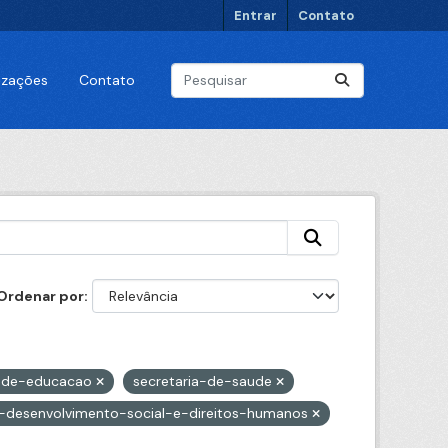
Entrar
Contato
lizações
Contato
Ordenar por
a-de-educacao
secretaria-de-saude
e-desenvolvimento-social-e-direitos-humanos