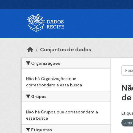
Ir para o conteúdo principal
Conjuntos de dados
Organizações
Não há Organizações que
correspondam a essa busca
Nã
de
Grupos
Não há Grupos que correspondam a
Etiqu
essa busca
secr
Etiquetas