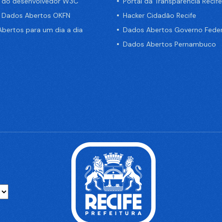
a do desenvolvedor W3C
Portal da Transparência Recife
e Dados Abertos OKFN
Hacker Cidadão Recife
bertos para um dia a dia
Dados Abertos Governo Feder
Dados Abertos Pernambuco