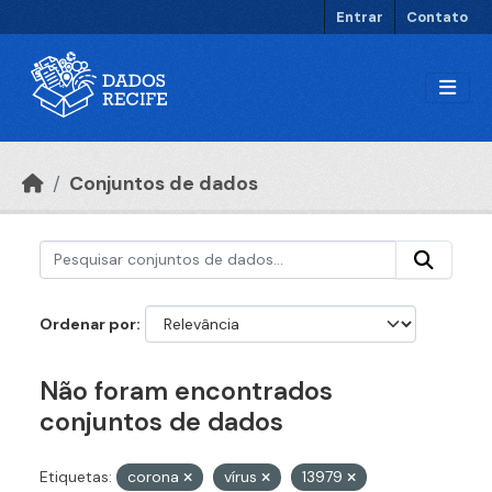
Ir para o conteúdo principal
Entrar
Contato
Conjuntos de dados
Ordenar por
Não foram encontrados
conjuntos de dados
Etiquetas:
corona
vírus
13979