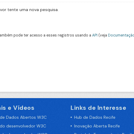
avor tente uma nova pesquisa.
ambém pode ter acesso a esses registros usando a
API
(veja
Documentação
is e Vídeos
Links de Interesse
 de Dados Abertos W3C
Hub de Dados Recife
 do desenvolvedor W3C
Inovação Aberta Recife