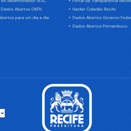
a do desenvolvedor W3C
Portal da Transparência Recife
e Dados Abertos OKFN
Hacker Cidadão Recife
bertos para um dia a dia
Dados Abertos Governo Feder
Dados Abertos Pernambuco