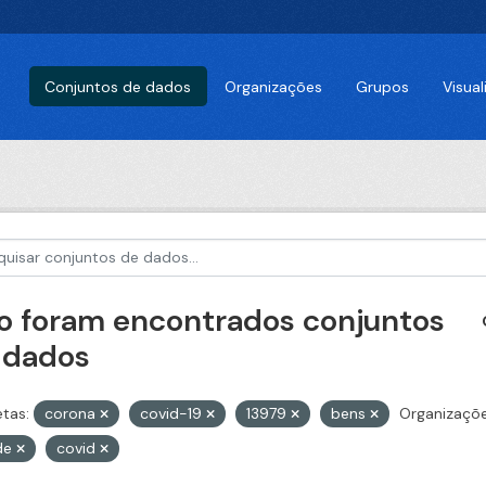
Conjuntos de dados
Organizações
Grupos
Visua
o foram encontrados conjuntos
 dados
etas:
corona
covid-19
13979
bens
Organizaçõe
de
covid