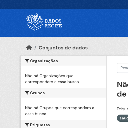
Ir para o conteúdo principal
Conjuntos de dados
Organizações
Não há Organizações que
correspondam a essa busca
Nã
de
Grupos
Não há Grupos que correspondam a
Etiqu
essa busca
sau
Etiquetas