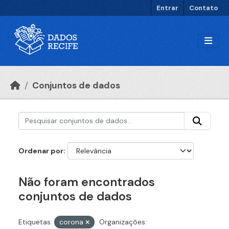
Ir para o conteúdo principal
Entrar
Contato
Conjuntos de dados
Ordenar por
Não foram encontrados
conjuntos de dados
Etiquetas:
corona
Organizações: