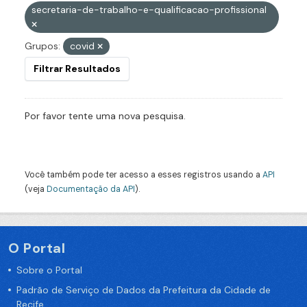
secretaria-de-trabalho-e-qualificacao-profissional
Grupos:
covid
Filtrar Resultados
Por favor tente uma nova pesquisa.
Você também pode ter acesso a esses registros usando a
API
(veja
Documentação da API
).
O Portal
Sobre o Portal
Padrão de Serviço de Dados da Prefeitura da Cidade de
Recife