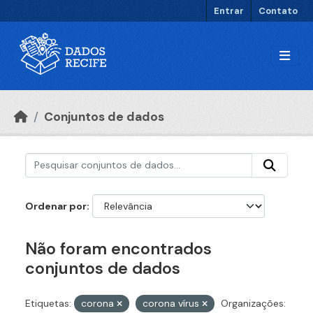
Ir para o conteúdo principal
Entrar
Contato
Conjuntos de dados
Ordenar por
Não foram encontrados
conjuntos de dados
Etiquetas:
corona
corona vírus
Organizações: