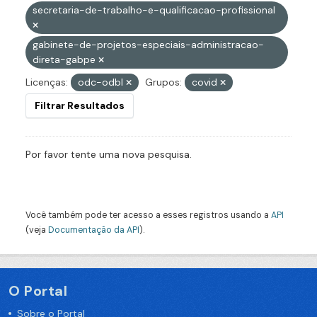
secretaria-de-trabalho-e-qualificacao-profissional
gabinete-de-projetos-especiais-administracao-
direta-gabpe
Licenças:
odc-odbl
Grupos:
covid
Filtrar Resultados
Por favor tente uma nova pesquisa.
Você também pode ter acesso a esses registros usando a
API
(veja
Documentação da API
).
O Portal
Sobre o Portal