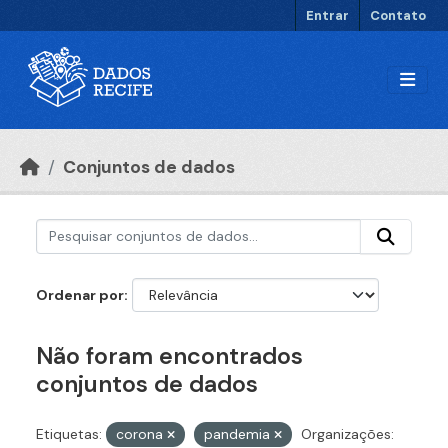
Ir para o conteúdo principal
Entrar
Contato
Conjuntos de dados
Ordenar por
Não foram encontrados
conjuntos de dados
Etiquetas:
corona
pandemia
Organizações: