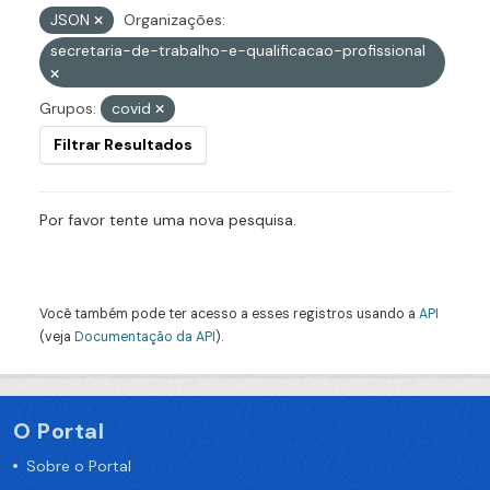
JSON
Organizações:
secretaria-de-trabalho-e-qualificacao-profissional
Grupos:
covid
Filtrar Resultados
Por favor tente uma nova pesquisa.
Você também pode ter acesso a esses registros usando a
API
(veja
Documentação da API
).
O Portal
Sobre o Portal