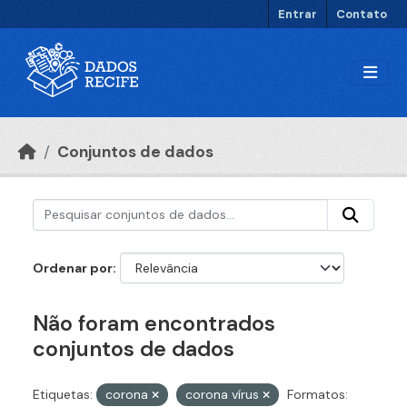
Ir para o conteúdo principal
Entrar
Contato
Conjuntos de dados
Ordenar por
Não foram encontrados
conjuntos de dados
Etiquetas:
corona
corona vírus
Formatos: