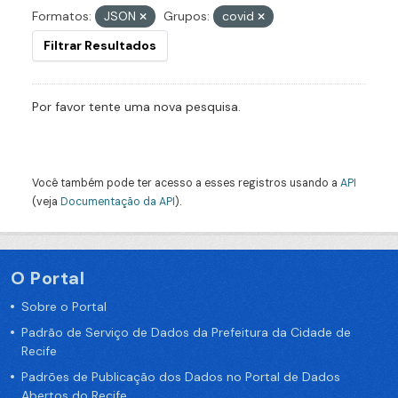
Formatos:
JSON
Grupos:
covid
Filtrar Resultados
Por favor tente uma nova pesquisa.
Você também pode ter acesso a esses registros usando a
API
(veja
Documentação da API
).
O Portal
Sobre o Portal
Padrão de Serviço de Dados da Prefeitura da Cidade de
Recife
Padrões de Publicação dos Dados no Portal de Dados
Abertos do Recife