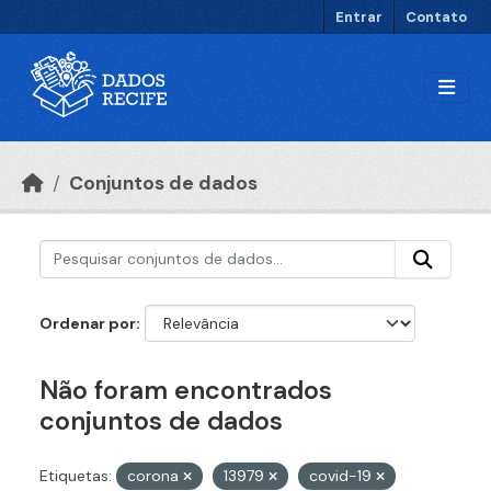
Ir para o conteúdo principal
Entrar
Contato
Conjuntos de dados
Ordenar por
Não foram encontrados
conjuntos de dados
Etiquetas:
corona
13979
covid-19