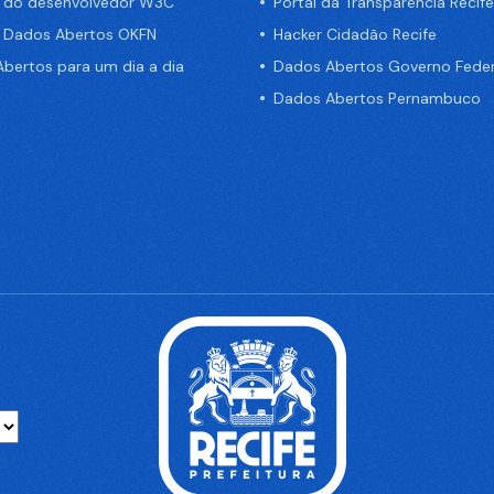
a do desenvolvedor W3C
Portal da Transparência Recife
e Dados Abertos OKFN
Hacker Cidadão Recife
bertos para um dia a dia
Dados Abertos Governo Feder
Dados Abertos Pernambuco