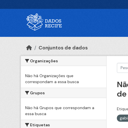
Ir para o conteúdo principal
Conjuntos de dados
Organizações
Não há Organizações que
correspondam a essa busca
Nã
de
Grupos
Não há Grupos que correspondam a
Etiqu
essa busca
gabi
Etiquetas