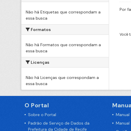
Por f
Não há Etiquetas que correspondam a
essa busca
Formatos
Você t
Não há Formatos que correspondam a
essa busca
Licenças
Não há Licenças que correspondam a
essa busca
O Portal
Manua
Sobre o Portal
Manual
Padrão de Serviço de Dados da
Manual
Prefeitura da Cidade de Recife