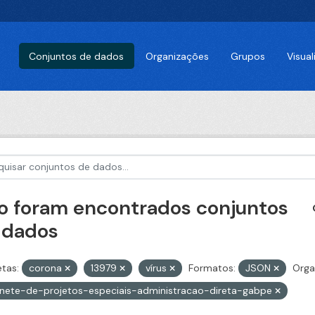
Conjuntos de dados
Organizações
Grupos
Visua
o foram encontrados conjuntos
 dados
etas:
corona
13979
vírus
Formatos:
JSON
Orga
nete-de-projetos-especiais-administracao-direta-gabpe