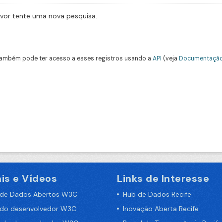
avor tente uma nova pesquisa.
ambém pode ter acesso a esses registros usando a
API
(veja
Documentação
is e Vídeos
Links de Interesse
 de Dados Abertos W3C
Hub de Dados Recife
 do desenvolvedor W3C
Inovação Aberta Recife