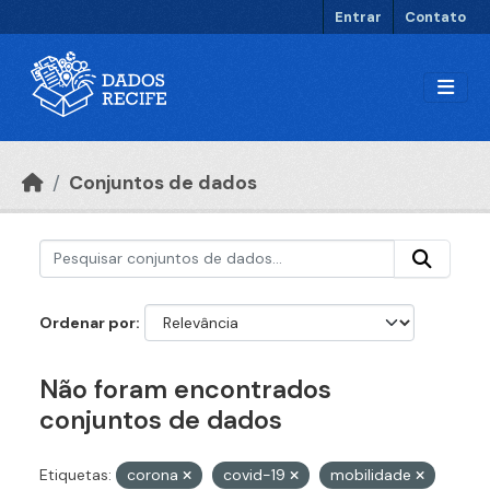
Ir para o conteúdo principal
Entrar
Contato
Conjuntos de dados
Ordenar por
Não foram encontrados
conjuntos de dados
Etiquetas:
corona
covid-19
mobilidade