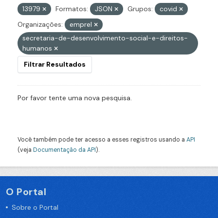
13979
Formatos:
JSON
Grupos:
covid
Organizações:
emprel
secretaria-de-desenvolvimento-social-e-direitos-
humanos
Filtrar Resultados
Por favor tente uma nova pesquisa.
Você também pode ter acesso a esses registros usando a
API
(veja
Documentação da API
).
O Portal
Sobre o Portal