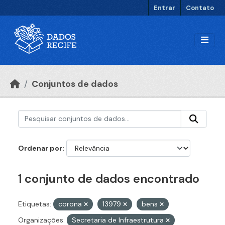
Ir para o conteúdo principal
Entrar
Contato
Conjuntos de dados
Ordenar por
1 conjunto de dados encontrado
Etiquetas:
corona
13979
bens
Organizações:
Secretaria de Infraestrutura