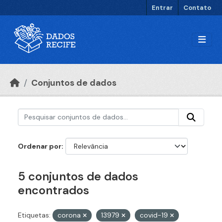
Ir para o conteúdo principal
Entrar
Contato
Conjuntos de dados
Ordenar por
5 conjuntos de dados
encontrados
Etiquetas:
corona
13979
covid-19