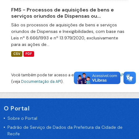
FMS - Processos de aquisições de bens e
serviços oriundos de Dispensas ou...
São os processos de aquisições de bens e serviços
oriundos de Dispensas e Inexigibilidades, com base nas
Leis nº 8.666/1993 e nº 13.979/2020, exclusivamente
para as ações de...
CSV
PDF
Você também pode ter acesso a esses registros usando a
API
(veja
Documentação da API
).
O Portal
Sobre o Portal
Padrão de Serviço de Dados da Prefeitura da Cidade de
Recife