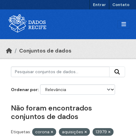
Ir para o conteúdo principal
Entrar
Contato
Conjuntos de dados
Ordenar por
Não foram encontrados
conjuntos de dados
Etiquetas:
corona
aquisições
13979