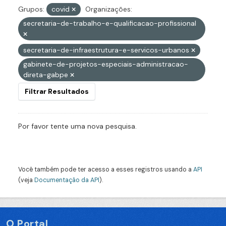
Grupos:
covid
Organizações:
secretaria-de-trabalho-e-qualificacao-profissional
secretaria-de-infraestrutura-e-servicos-urbanos
gabinete-de-projetos-especiais-administracao-
direta-gabpe
Filtrar Resultados
Por favor tente uma nova pesquisa.
Você também pode ter acesso a esses registros usando a
API
(veja
Documentação da API
).
O Portal