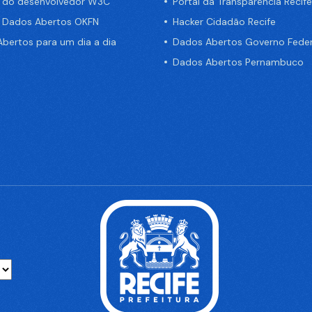
a do desenvolvedor W3C
Portal da Transparência Recife
e Dados Abertos OKFN
Hacker Cidadão Recife
bertos para um dia a dia
Dados Abertos Governo Feder
Dados Abertos Pernambuco