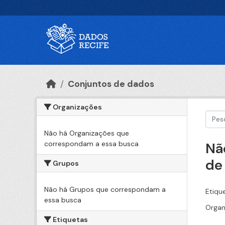
Ir para o conteúdo principal
Conjuntos de dados
Organizações
Não há Organizações que
correspondam a essa busca
Nã
de
Grupos
Não há Grupos que correspondam a
Etiqu
essa busca
Organ
Etiquetas