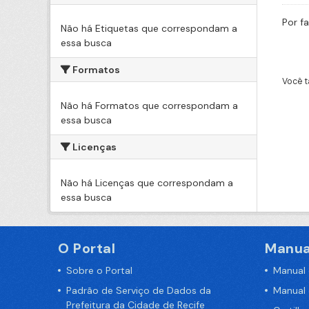
Por f
Não há Etiquetas que correspondam a
essa busca
Formatos
Você t
Não há Formatos que correspondam a
essa busca
Licenças
Não há Licenças que correspondam a
essa busca
O Portal
Manua
Sobre o Portal
Manual
Padrão de Serviço de Dados da
Manual
Prefeitura da Cidade de Recife