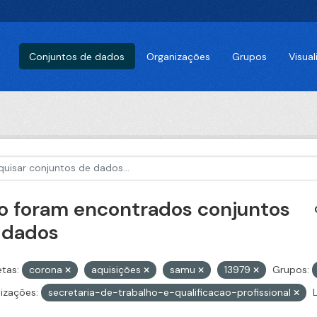
Conjuntos de dados
Organizações
Grupos
Visua
o foram encontrados conjuntos
 dados
etas:
corona
aquisições
samu
13979
Grupos:
izações:
secretaria-de-trabalho-e-qualificacao-profissional