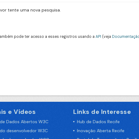
avor tente uma nova pesquisa.
ambém pode ter acesso a esses registros usando a
API
(veja
Documentação
is e Vídeos
Links de Interesse
 de Dados Abertos W3C
Hub de Dados Recife
 do desenvolvedor W3C
Inovação Aberta Recife