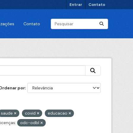
Entrar
Contato
lizações
Contato
Ordenar por
saude
covid
educacao
Licenças:
odc-odbl