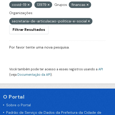
covid-19
13979
Grupos:
financas
Organizações:
secretaria-de-articulacao-politica-e-social
Filtrar Resultados
Por favor tente uma nova pesquisa.
Você também pode ter acesso a esses registros usando a
API
(veja
Documentação da API
).
O Portal
Sobre o Portal
Padrão de Serviço de Dados da Prefeitura da Cidade de