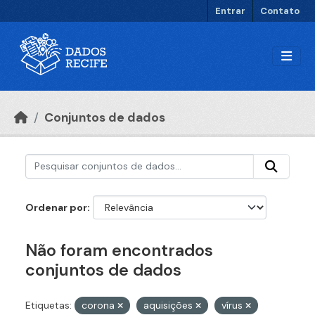
Ir para o conteúdo principal
Entrar
Contato
Conjuntos de dados
Ordenar por
Não foram encontrados
conjuntos de dados
Etiquetas:
corona
aquisições
vírus