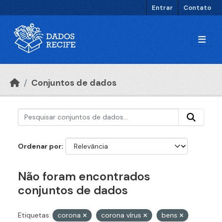
Ir para o conteúdo principal
Entrar
Contato
Conjuntos de dados
Ordenar por
Não foram encontrados
conjuntos de dados
Etiquetas:
corona
corona vírus
bens