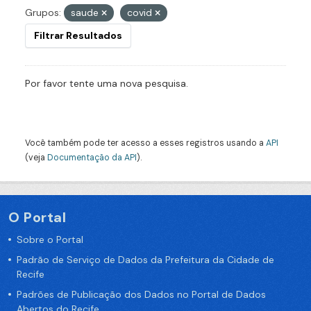
Grupos:
saude
covid
Filtrar Resultados
Por favor tente uma nova pesquisa.
Você também pode ter acesso a esses registros usando a
API
(veja
Documentação da API
).
O Portal
Sobre o Portal
Padrão de Serviço de Dados da Prefeitura da Cidade de
Recife
Padrões de Publicação dos Dados no Portal de Dados
Abertos do Recife