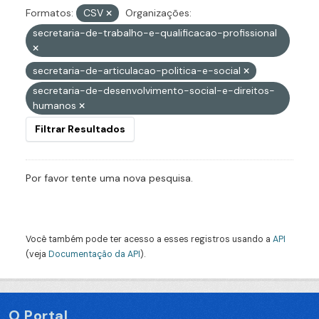
Formatos:
CSV
Organizações:
secretaria-de-trabalho-e-qualificacao-profissional
secretaria-de-articulacao-politica-e-social
secretaria-de-desenvolvimento-social-e-direitos-
humanos
Filtrar Resultados
Por favor tente uma nova pesquisa.
Você também pode ter acesso a esses registros usando a
API
(veja
Documentação da API
).
O Portal