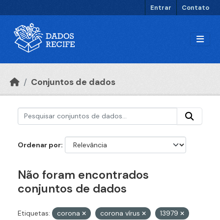
Ir para o conteúdo principal
Entrar
Contato
Conjuntos de dados
Ordenar por
Não foram encontrados
conjuntos de dados
Etiquetas:
corona
corona vírus
13979