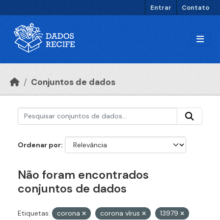
Ir para o conteúdo principal
Entrar
Contato
Conjuntos de dados
Ordenar por
Não foram encontrados
conjuntos de dados
Etiquetas:
corona
corona vírus
13979