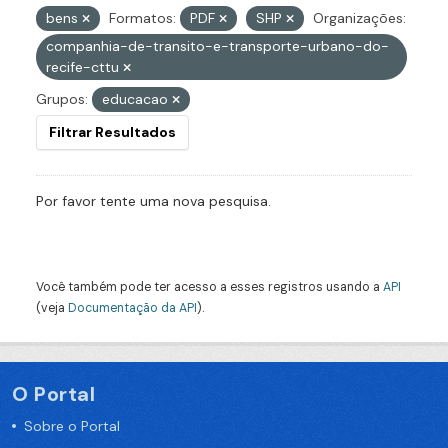
bens
Formatos:
PDF
SHP
Organizações:
companhia-de-transito-e-transporte-urbano-do-
recife-cttu
Grupos:
educacao
Filtrar Resultados
Por favor tente uma nova pesquisa.
Você também pode ter acesso a esses registros usando a
API
(veja
Documentação da API
).
O Portal
Sobre o Portal