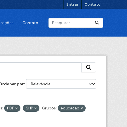
Entrar
Contato
lizações
Contato
Ordenar por
s:
PDF
SHP
Grupos:
educacao