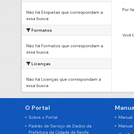
Por f
Não há Etiquetas que correspondam a
essa busca
Formatos
Você t
Não há Formatos que correspondam a
essa busca
Licenças
Não há Licenças que correspondam a
essa busca
O Portal
Manua
Sobre o Portal
Manual
Padrão de Serviço de Dados da
Manual
Prefeitura da Cidade de Recife