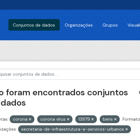
Conjuntos de dados
Organizações
Grupos
Visua
o foram encontrados conjuntos
 dados
etas:
corona
corona vírus
13979
bens
Formato
izações:
secretaria-de-infraestrutura-e-servicos-urbanos