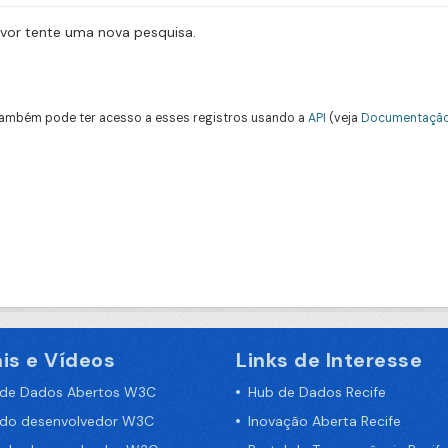
avor tente uma nova pesquisa.
ambém pode ter acesso a esses registros usando a
API
(veja
Documentação
is e Vídeos
Links de Interesse
 de Dados Abertos W3C
Hub de Dados Recife
 do desenvolvedor W3C
Inovação Aberta Recife