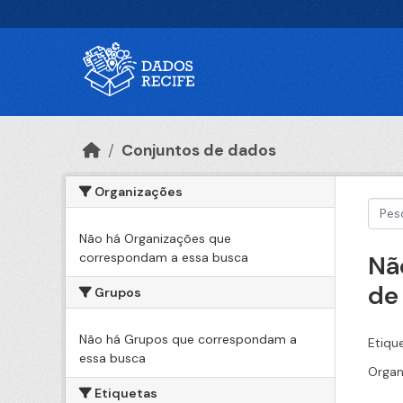
Ir para o conteúdo principal
Conjuntos de dados
Organizações
Não há Organizações que
correspondam a essa busca
Nã
de
Grupos
Não há Grupos que correspondam a
Etiqu
essa busca
Organ
Etiquetas