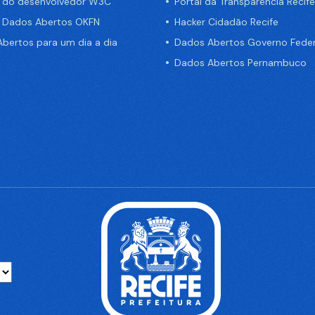
a do desenvolvedor W3C
Portal da Transparência Recife
e Dados Abertos OKFN
Hacker Cidadão Recife
bertos para um dia a dia
Dados Abertos Governo Feder
Dados Abertos Pernambuco