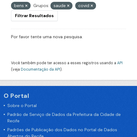
bens
Grupos:
saude
covid
Filtrar Resultados
Por favor tente uma nova pesquisa.
Você também pode ter acesso a esses registros usando a
API
(veja
Documentação da API
).
O Portal
Sobre o Portal
Padrão de Serviço de Dados da Prefeitura da Cidade de
Recife
Padrões de Publicação dos Dados no Portal de Dados
Abertos do Recife