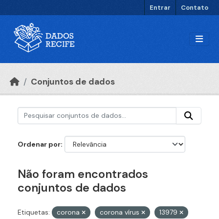
Ir para o conteúdo principal
Entrar
Contato
Conjuntos de dados
Ordenar por
Não foram encontrados
conjuntos de dados
Etiquetas:
corona
corona vírus
13979