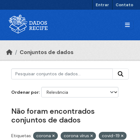
Ir para o conteúdo principal
Entrar
Contato
Conjuntos de dados
Ordenar por
Não foram encontrados
conjuntos de dados
Etiquetas:
corona
corona vírus
covid-19