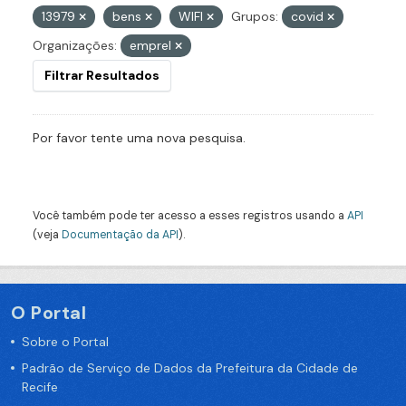
13979
bens
WIFI
Grupos:
covid
Organizações:
emprel
Filtrar Resultados
Por favor tente uma nova pesquisa.
Você também pode ter acesso a esses registros usando a
API
(veja
Documentação da API
).
O Portal
Sobre o Portal
Padrão de Serviço de Dados da Prefeitura da Cidade de
Recife