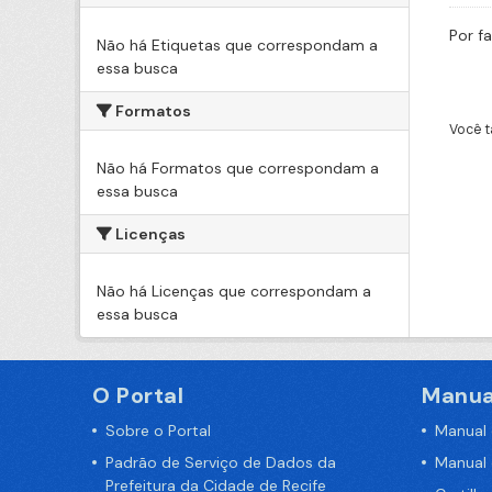
Por f
Não há Etiquetas que correspondam a
essa busca
Formatos
Você t
Não há Formatos que correspondam a
essa busca
Licenças
Não há Licenças que correspondam a
essa busca
O Portal
Manua
Sobre o Portal
Manual
Padrão de Serviço de Dados da
Manual
Prefeitura da Cidade de Recife