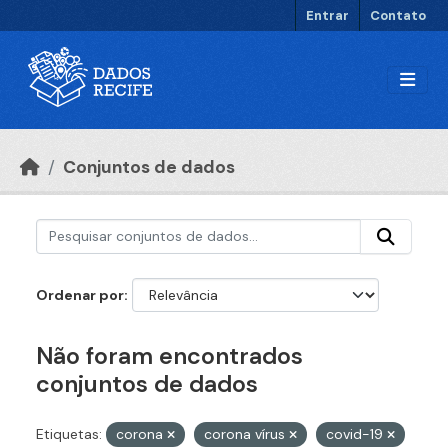
Ir para o conteúdo principal
Entrar
Contato
Conjuntos de dados
Ordenar por
Não foram encontrados
conjuntos de dados
Etiquetas:
corona
corona vírus
covid-19