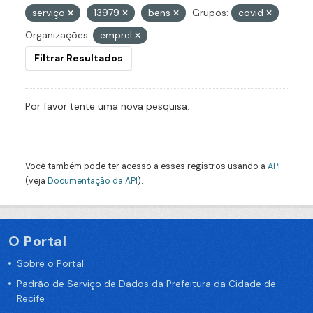
serviço
13979
bens
Grupos:
covid
Organizações:
emprel
Filtrar Resultados
Por favor tente uma nova pesquisa.
Você também pode ter acesso a esses registros usando a
API
(veja
Documentação da API
).
O Portal
Sobre o Portal
Padrão de Serviço de Dados da Prefeitura da Cidade de
Recife