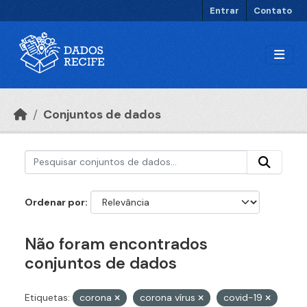
Ir para o conteúdo principal
Entrar
Contato
Conjuntos de dados
Ordenar por
Não foram encontrados
conjuntos de dados
Etiquetas:
corona
corona vírus
covid-19