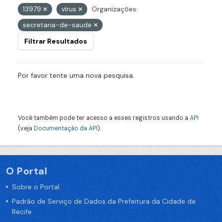
13979
vírus
Organizações:
secretaria-de-saude
Filtrar Resultados
Por favor tente uma nova pesquisa.
Você também pode ter acesso a esses registros usando a
API
(veja
Documentação da API
).
O Portal
Sobre o Portal
Padrão de Serviço de Dados da Prefeitura da Cidade de
Recife