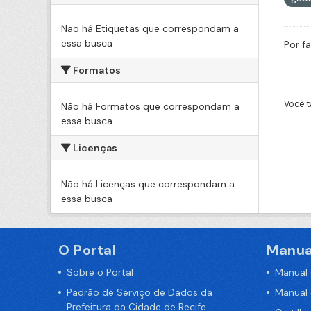
Não há Etiquetas que correspondam a
essa busca
Por f
Formatos
Você t
Não há Formatos que correspondam a
essa busca
Licenças
Não há Licenças que correspondam a
essa busca
O Portal
Manua
Sobre o Portal
Manual
Padrão de Serviço de Dados da
Manual
Prefeitura da Cidade de Recife