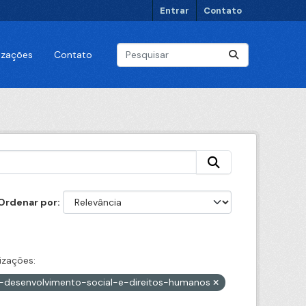
Entrar
Contato
lizações
Contato
Ordenar por
izações:
e-desenvolvimento-social-e-direitos-humanos