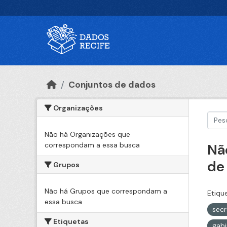
Ir para o conteúdo principal
Conjuntos de dados
Organizações
Não há Organizações que
correspondam a essa busca
Nã
de
Grupos
Não há Grupos que correspondam a
Etiqu
essa busca
secr
Etiquetas
gabi