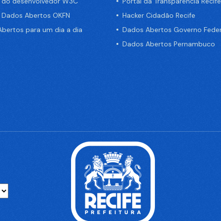
a do desenvolvedor W3C
Portal da Transparência Recife
e Dados Abertos OKFN
Hacker Cidadão Recife
bertos para um dia a dia
Dados Abertos Governo Feder
Dados Abertos Pernambuco