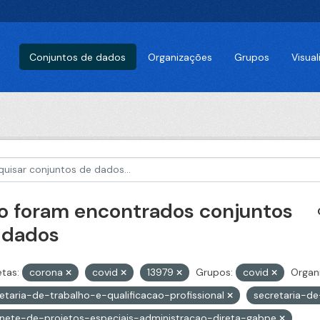
Conjuntos de dados
Organizações
Grupos
Visua
o foram encontrados conjuntos
 dados
etas:
corona
covid
13979
Grupos:
covid
Organ
etaria-de-trabalho-e-qualificacao-profissional
secretaria-d
nete-de-projetos-especiais-administracao-direta-gabpe