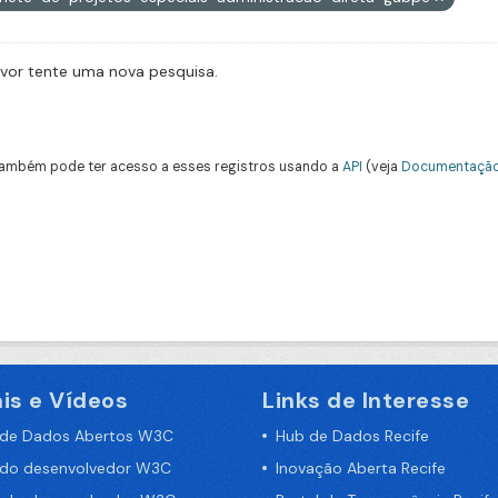
avor tente uma nova pesquisa.
ambém pode ter acesso a esses registros usando a
API
(veja
Documentação
is e Vídeos
Links de Interesse
 de Dados Abertos W3C
Hub de Dados Recife
 do desenvolvedor W3C
Inovação Aberta Recife