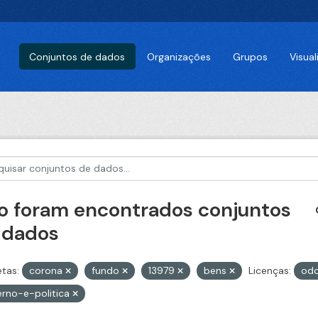
Conjuntos de dados
Organizações
Grupos
Visua
o foram encontrados conjuntos
 dados
etas:
corona
fundo
13979
bens
Licenças:
od
rno-e-politica