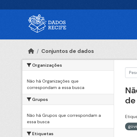
Ir para o conteúdo principal
Conjuntos de dados
Organizações
Não há Organizações que
correspondam a essa busca
Nã
de
Grupos
Não há Grupos que correspondam a
Etiqu
essa busca
gove
Etiquetas