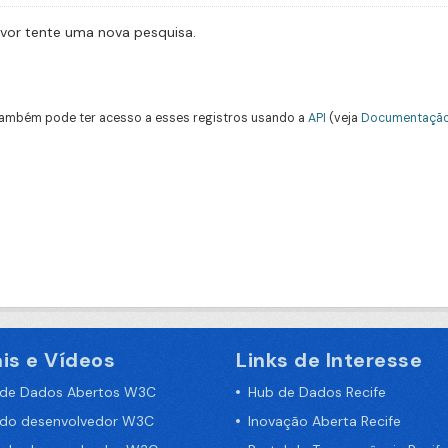
avor tente uma nova pesquisa.
ambém pode ter acesso a esses registros usando a
API
(veja
Documentação
is e Vídeos
Links de Interesse
 de Dados Abertos W3C
Hub de Dados Recife
 do desenvolvedor W3C
Inovação Aberta Recife