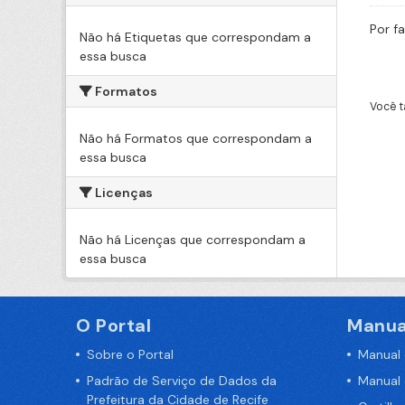
Por f
Não há Etiquetas que correspondam a
essa busca
Formatos
Você t
Não há Formatos que correspondam a
essa busca
Licenças
Não há Licenças que correspondam a
essa busca
O Portal
Manua
Sobre o Portal
Manual
Padrão de Serviço de Dados da
Manual
Prefeitura da Cidade de Recife