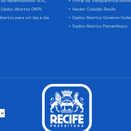
a do desenvolvedor W3C
Portal da Transparência Recife
e Dados Abertos OKFN
Hacker Cidadão Recife
bertos para um dia a dia
Dados Abertos Governo Feder
Dados Abertos Pernambuco