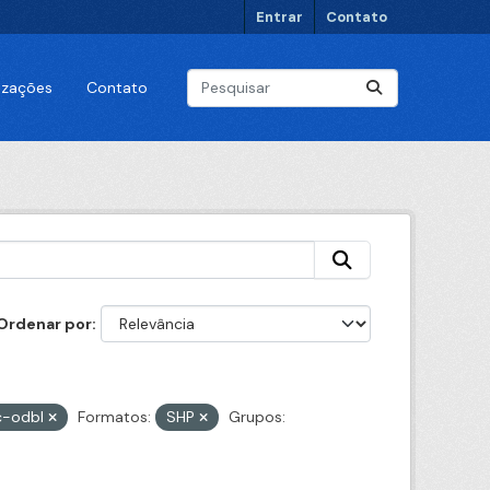
Entrar
Contato
lizações
Contato
Ordenar por
c-odbl
Formatos:
SHP
Grupos: