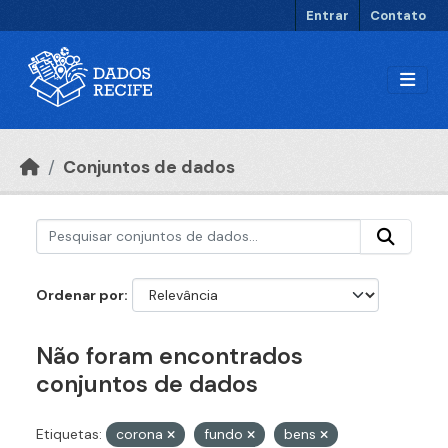
Ir para o conteúdo principal
Entrar
Contato
Conjuntos de dados
Ordenar por
Não foram encontrados
conjuntos de dados
Etiquetas:
corona
fundo
bens