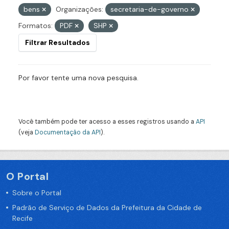
bens
Organizações:
secretaria-de-governo
Formatos:
PDF
SHP
Filtrar Resultados
Por favor tente uma nova pesquisa.
Você também pode ter acesso a esses registros usando a
API
(veja
Documentação da API
).
O Portal
Sobre o Portal
Padrão de Serviço de Dados da Prefeitura da Cidade de
Recife