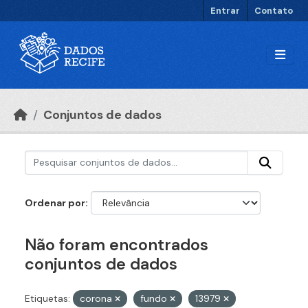
Ir para o conteúdo principal
Entrar
Contato
Conjuntos de dados
Ordenar por
Não foram encontrados
conjuntos de dados
Etiquetas:
corona
fundo
13979