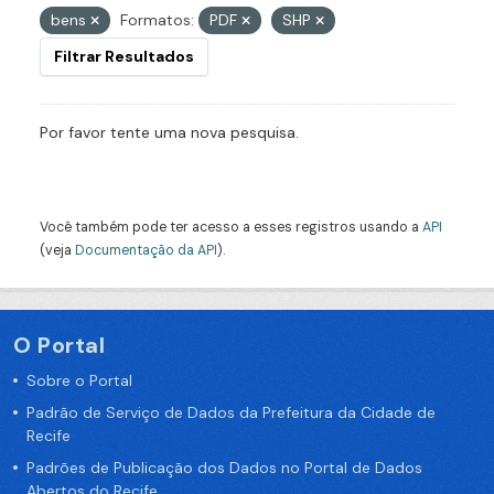
bens
Formatos:
PDF
SHP
Filtrar Resultados
Por favor tente uma nova pesquisa.
Você também pode ter acesso a esses registros usando a
API
(veja
Documentação da API
).
O Portal
Sobre o Portal
Padrão de Serviço de Dados da Prefeitura da Cidade de
Recife
Padrões de Publicação dos Dados no Portal de Dados
Abertos do Recife