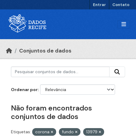
Ir para o conteúdo principal
Entrar
Contato
Conjuntos de dados
Ordenar por
Não foram encontrados
conjuntos de dados
Etiquetas:
corona
fundo
13979