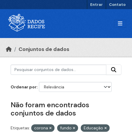
Ir para o conteúdo principal
Entrar
Contato
Conjuntos de dados
Ordenar por
Não foram encontrados
conjuntos de dados
Etiquetas:
corona
fundo
Educação