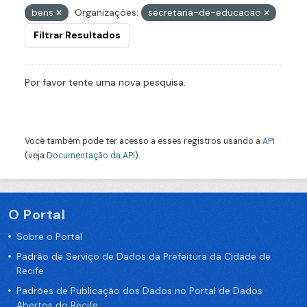
bens
Organizações:
secretaria-de-educacao
Filtrar Resultados
Por favor tente uma nova pesquisa.
Você também pode ter acesso a esses registros usando a
API
(veja
Documentação da API
).
O Portal
Sobre o Portal
Padrão de Serviço de Dados da Prefeitura da Cidade de
Recife
Padrões de Publicação dos Dados no Portal de Dados
Abertos do Recife