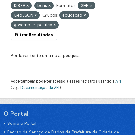
13979
bens
Formatos:
SHP
GeoJSON
Grupos:
educacao
governo-e-politica
Filtrar Resultados
Por favor tente uma nova pesquisa.
Você também pode ter acesso a esses registros usando a
API
(veja
Documentação da API
).
O Portal
Sobre o Portal
Padrão de Serviço de Dados da Prefeitura da Cidade de