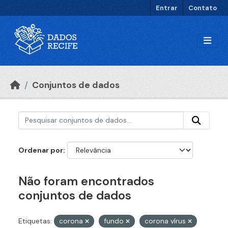
Ir para o conteúdo principal
Entrar
Contato
Conjuntos de dados
Ordenar por
Não foram encontrados
conjuntos de dados
Etiquetas:
corona
fundo
corona vírus