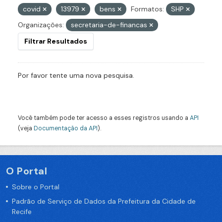
covid
13979
bens
Formatos:
SHP
Organizações:
secretaria-de-financas
Filtrar Resultados
Por favor tente uma nova pesquisa.
Você também pode ter acesso a esses registros usando a
API
(veja
Documentação da API
).
O Portal
Sobre o Portal
Padrão de Serviço de Dados da Prefeitura da Cidade de
Recife