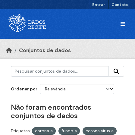
Ir para o conteúdo principal
Entrar
Contato
Conjuntos de dados
Ordenar por
Não foram encontrados
conjuntos de dados
Etiquetas:
corona
fundo
corona vírus