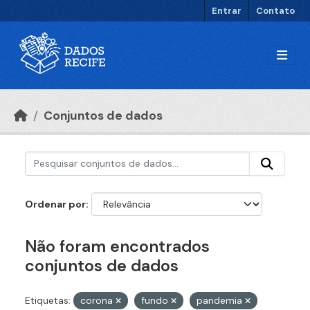
Ir para o conteúdo principal
Entrar
Contato
Conjuntos de dados
Ordenar por
Não foram encontrados
conjuntos de dados
Etiquetas:
corona
fundo
pandemia