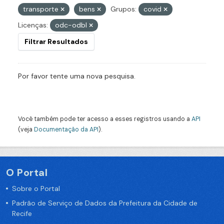
transporte
bens
Grupos:
covid
Licenças:
odc-odbl
Filtrar Resultados
Por favor tente uma nova pesquisa.
Você também pode ter acesso a esses registros usando a
API
(veja
Documentação da API
).
O Portal
Sobre o Portal
Padrão de Serviço de Dados da Prefeitura da Cidade de
Recife