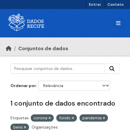
Ir para o conteúdo principal
Entrar
Contato
Conjuntos de dados
Ordenar por
1 conjunto de dados encontrado
Etiquetas:
corona
fundo
pandemia
bens
Organizações: