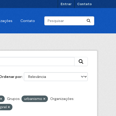
Entrar
Contato
lizações
Contato
Ordenar por
Grupos:
urbanismo
Organizações:
prel