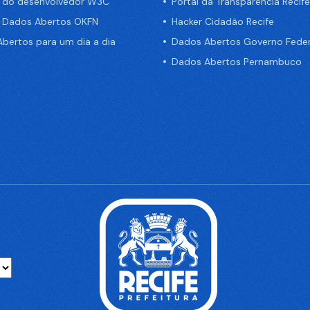
a do desenvolvedor W3C
Portal da Transparência Recife
e Dados Abertos OKFN
Hacker Cidadão Recife
bertos para um dia a dia
Dados Abertos Governo Feder
Dados Abertos Pernambuco