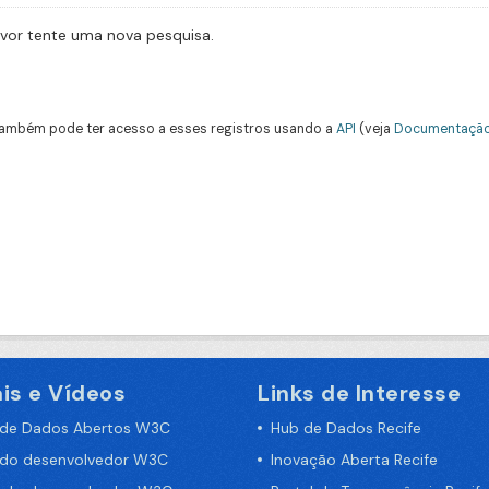
avor tente uma nova pesquisa.
ambém pode ter acesso a esses registros usando a
API
(veja
Documentação
is e Vídeos
Links de Interesse
 de Dados Abertos W3C
Hub de Dados Recife
 do desenvolvedor W3C
Inovação Aberta Recife