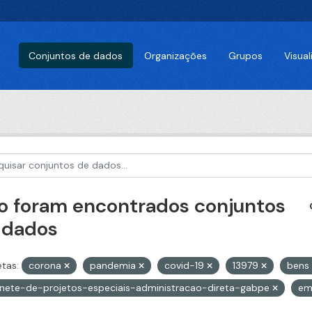
Conjuntos de dados
Organizações
Grupos
Visua
o foram encontrados conjuntos
 dados
etas:
corona
pandemia
covid-19
13979
bens
nete-de-projetos-especiais-administracao-direta-gabpe
em