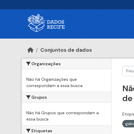
Ir para o conteúdo principal
Conjuntos de dados
Organizações
Não há Organizações que
correspondam a essa busca
Nã
de
Grupos
Não há Grupos que correspondam a
Etiqu
essa busca
gabi
Etiquetas