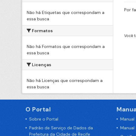
Por f
Não há Etiquetas que correspondam a
essa busca
Formatos
Você t
Não há Formatos que correspondam a
essa busca
Licenças
Não há Licenças que correspondam a
essa busca
O Portal
Manua
Sobre o Portal
Manual
Padrão de Serviço de Dados da
Manual
Prefeitura da Cidade de Recife