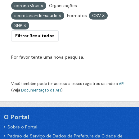
corona vírus
Organizações:
secretaria-de-saude
Formatos:
CSV
SHP
Filtrar Resultados
Por favor tente uma nova pesquisa.
Você também pode ter acesso a esses registros usando a
API
(veja
Documentação da API
).
O Portal
Sobre o Portal
Padrão de Serviço de Dados da Prefeitura da Cidade de