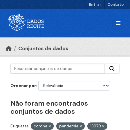
Ir para o conteúdo principal
Entrar
Contato
Conjuntos de dados
Ordenar por
Não foram encontrados
conjuntos de dados
Etiquetas:
corona
pandemia
13979